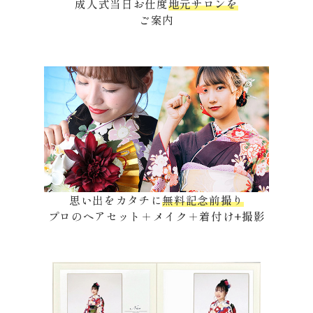
成人式当日お仕度
地元サロンを
ご案内
思い出をカタチに
無料記念前撮り
プロのヘアセット＋メイク＋着付け+撮影