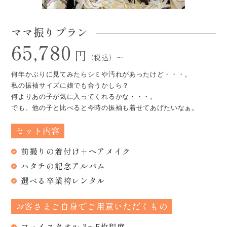
ママ振りプラン
65,780
円
（税込）～
何年かぶりに見てみたらシミや汚れがあったけど・・・。
私の振袖サイズに娘でも合うかしら？
何よりあの子が気に入ってくれるかな・・・。
でも、他の子と比べると今時の振袖も着せてあげたいなぁ。
セット内容
前撮りの着付け＋ヘアメイク
ハタチの記念アルバム
選べる卒業袴レンタル
お客さまご自身でご用意いただくもの
フェイスタオル 3～5枚程度