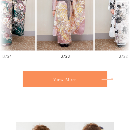
B724
B723
B722
View More