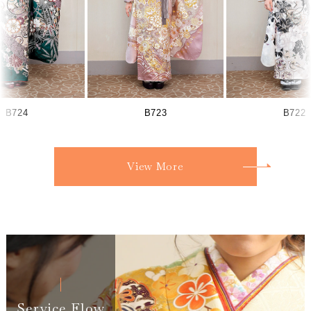
B724
B723
B722
View More
Service Flow